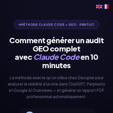
MÉTHODE CLAUDE CODE × GEO · GRATUIT
Comment générer un audit
GEO complet
avec
Claude Code
en 10
minutes
La méthode exacte qu'on utilise chez Decupler pour
analyser la visibilité d'un site dans ChatGPT, Perplexity
et Google AI Overviews — et générer un rapport PDF
professionnel automatiquement.