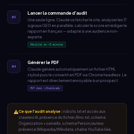
Lancer la commande d'audit
03
Une seule ligne. Claude va fetcher le site, analyser les 17
signaux GEO en parallèle, calculer le score et rédiger le
rapport en français — adapté à une audience non-
experte.
Résultat en ~5 minutes
Générer le PDF
04
Claude génère automatiquement un fichier HTML
stylisé puis le convertit en PDF via Chrome headless. Le
rapport est directement envoyable à un prospect.
PDF dans ~/Downloads
Ce que l'audit analyse :
robots.txt et accès aux
crawlers IA, présence du fichier /llms.txt, schema
Organization + sameAs, schema Person/auteur,
présence Wikipedia/Wikidata, chaîne YouTube liée,