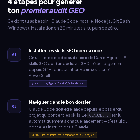
4 étapes pour générer
ton
premier audit GEO
Ce dont tu as besoin : Claude Code installé, Node.js, Git Bash
(Windows). Installation en 20 minutes si tu pars de zéro.
Installer les skills SEO open source
01
On utilise le dépôt
claude-seo
de Daniel Agrici — 19
skills SEO dont un dédié au GEO. Téléchargement
depuis GitHub, installation via un seul script
PowerShell.
github.com/AgriciDaniel/claude-seo
Naviguer dans le bon dossier
02
Claude Code doit être lancé depuis le dossier du
projet qui contient les skills. Le
est lu
CLAUDE.md
automatiquement à chaque lancement — c'est lui qui
donne les instructions à Claude.
CLAUDE.md = mémoire permanente du projet