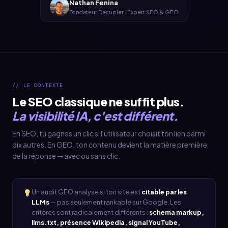
Nathan Fenina
Fondateur Decupler · Expert SEO & GEO
// LE CONTEXTE
Le SEO classique ne suffit plus.
La visibilité IA, c'est différent.
En SEO, tu gagnes un clic si l'utilisateur choisit ton lien parmi
dix autres. En GEO, ton contenu devient la matière première
de la réponse — avec ou sans clic.
Un audit GEO analyse si ton site est
citable par les
LLMs
— pas seulement rankable sur Google. Les
critères sont radicalement différents :
schema markup,
llms.txt, présence Wikipedia, signal YouTube,