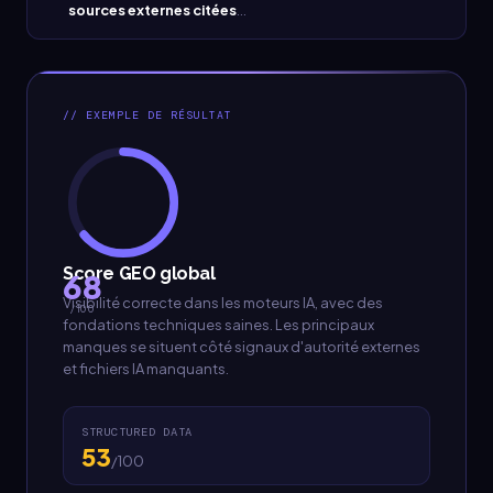
sources externes citées
...
// EXEMPLE DE RÉSULTAT
Score GEO global
68
Visibilité correcte dans les moteurs IA, avec des
/ 100
fondations techniques saines. Les principaux
manques se situent côté signaux d'autorité externes
et fichiers IA manquants.
STRUCTURED DATA
53
/100