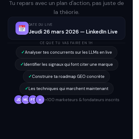
Tu repars avec un plan d'action, pas juste de
la théorie.
DATE DU LIVE
Jeudi 26 mars 2026 — LinkedIn Live
CE QUE TU VAS FAIRE EN 1H
✓
Analyser tes concurrents sur les LLMs en live
✓
Identifier les signaux qui font citer une marque
✓
Construire ta roadmap GEO concrète
✓
Les techniques qui marchent maintenant
+100 marketeurs & fondateurs inscrits
JD
ML
PT
+