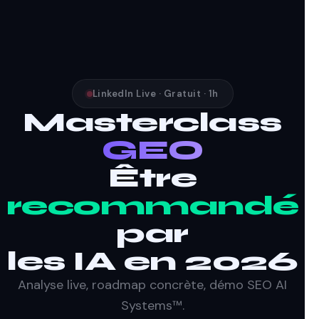
LinkedIn Live · Gratuit · 1h
Masterclass
GEO
Être
recommandé
par
les IA en 2026
Analyse live, roadmap concrète, démo SEO AI
Systems™.