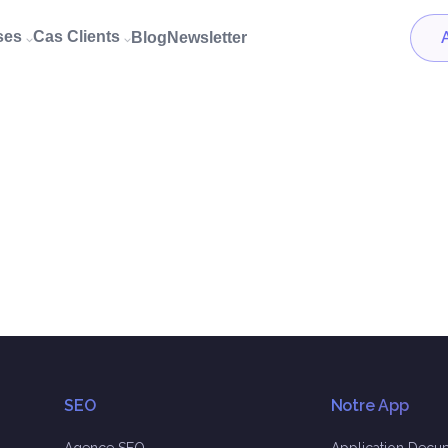
ises
Cas Clients
Blog
Newsletter
⌵
⌵
SEO
Notre App