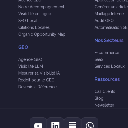
Agence SEO
Application Decup
Notre Accompagnement
Générer un articl
e
Visibilité en Ligne
Maillage Interne
SEO Local
Audit GEO
Citations Locales
Automatisation S
Organic Opportunity Map
Nos Secteurs
GEO
E-commerce
Agence GEO
SaaS
Visibilité LLM
Services Locaux
Mesurer sa Visibilité IA
Ressources
Reddit pour le GEO
Devenir la Référence
Cas Clients
Blog
Newsletter