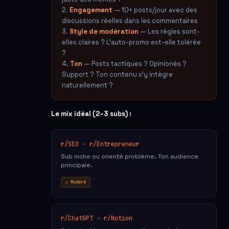
2.
Engagement
— 10+ posts/jour avec des
discussions réelles dans les commentaires
3.
Style de modération
— Les règles sont-
elles claires ? L'auto-promo est-elle tolérée
?
4.
Ton
— Posts tactiques ? Opinionés ?
Support ? Ton contenu s'y intègre
naturellement ?
Le mix idéal (2–3 subs) :
r/SEO · r/Entrepreneur
Sub niche ou orienté problème. Ton audience
principale.
⚠ Modéré
r/ChatGPT · r/Notion