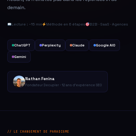
demain.
Lecture : ~15 min
Méthode en 6 étapes
B2B · SaaS · Agences
ChatGPT
Perplexity
Claude
Google AIO
Gemini
Nathan Fenina
Fondateur Decupler · 12 ans d'expérience SEO
// LE CHANGEMENT DE PARADIGME