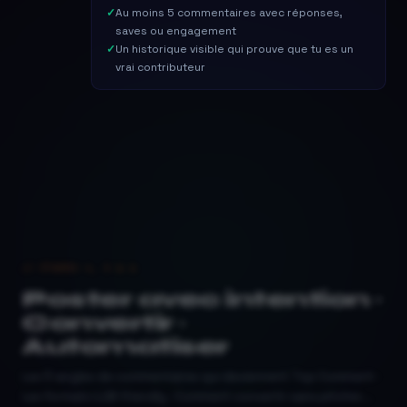
Au moins 5 commentaires avec réponses,
saves ou engagement
Un historique visible qui prouve que tu es un
vrai contributeur
// ÉTAPES 4, 5 & 6
Poster avec intention ·
Convertir ·
Automatiser
Les 5 angles de commentaires qui deviennent Top Comment ·
Les formats LLM-friendly · Comment convertir sans pitcher...