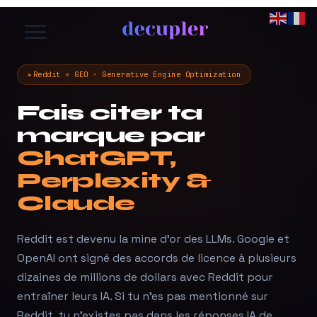
Aller
au
contenu
Reddit × GEO · Generative Engine Optimization
Fais citer ta
marque par
ChatGPT,
Perplexity &
Claude
Reddit est devenu la mine d'or des LLMs. Google et
OpenAI ont signé des accords de licence à plusieurs
dizaines de millions de dollars avec Reddit pour
entraîner leurs IA. Si tu n'es pas mentionné sur
Reddit, tu n'existes pas dans les réponses IA de