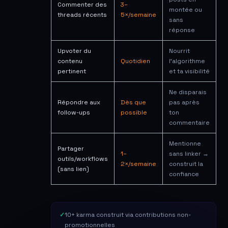
Commenter des
3–
montée ou
threads récents
5×/semaine
sans
réponse
Upvoter du
Nourrit
contenu
Quotidien
l'algorithme
pertinent
et ta visibilité
Ne disparais
Répondre aux
Dès que
pas après
follow-ups
possible
ton
commentaire
Mentionne
Partager
1–
sans linker →
outils/workflows
2×/semaine
construit la
(sans lien)
confiance
10+ karma construit via contributions non-
promotionnelles