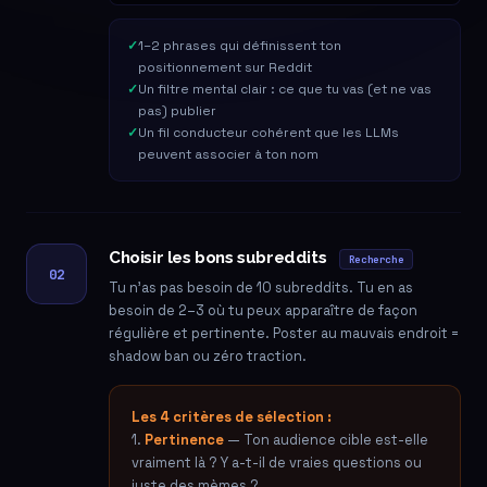
1–2 phrases qui définissent ton
positionnement sur Reddit
Un filtre mental clair : ce que tu vas (et ne vas
pas) publier
Un fil conducteur cohérent que les LLMs
peuvent associer à ton nom
Choisir les bons subreddits
Recherche
02
Tu n'as pas besoin de 10 subreddits. Tu en as
besoin de 2–3 où tu peux apparaître de façon
régulière et pertinente. Poster au mauvais endroit =
shadow ban ou zéro traction.
Les 4 critères de sélection :
1.
Pertinence
— Ton audience cible est-elle
vraiment là ? Y a-t-il de vraies questions ou
juste des mèmes ?