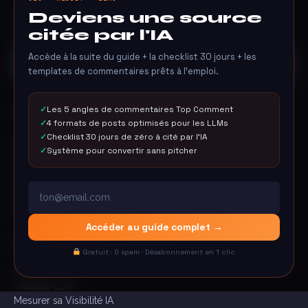
L'agence digitale qui propulse votre croissance organique :
Deviens une source
nous fusionnons
stratégie SEO, GEO, LinkedIn et
citée par l'IA
systèmes d'agents IA personnalisés
.
Accède à la suite du guide + la checklist 30 jours + les
Démarrer mon projet
templates de commentaires prêts à l'emploi.
Les 5 angles de commentaires Top Comment
SEO
4 formats de posts optimisés pour les LLMs
Checklist 30 jours de zéro à cité par l'IA
Agence SEO
Système pour convertir sans pitcher
Notre Accompagnement
Visibilité en Ligne
SEO Local
Citations Locales
Organic Opportunity Map
Accéder au guide complet →
GEO
Gratuit · 0 spam · Désabonnement en 1 clic
Agence GEO
Visibilité LLM
Mesurer sa Visibilité IA