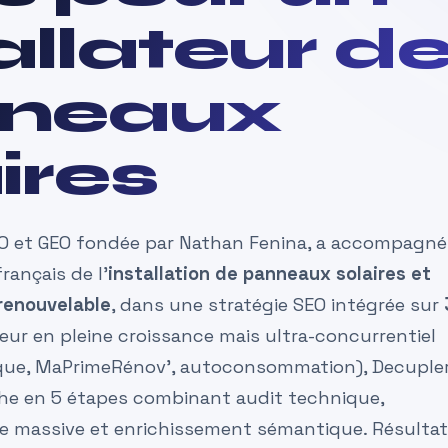
allateur d
neaux
ires
EO et GEO fondée par Nathan Fenina, a accompagn
français de l’
installation de panneaux solaires et
 renouvelable
, dans une stratégie SEO intégrée sur
teur en pleine croissance mais ultra-concurrentiel
ique, MaPrimeRénov’, autoconsommation), Decupler
he en 5 étapes combinant audit technique,
e massive et enrichissement sémantique. Résulta