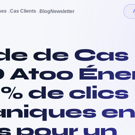
ises
Cas Clients
Blog
Newsletter
⌵
⌵
de de Cas
 Atoo Éne
5 % de clics
aniques en
s pour un