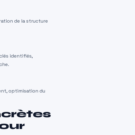
ration de la structure
lés identifiés,
che.
ent, optimisation du
ncrètes
pour