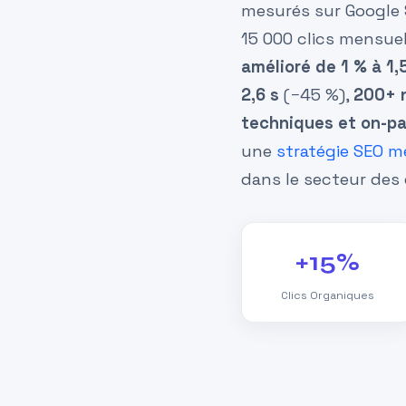
mesurés sur Google 
15 000 clics mensue
amélioré de 1 % à 1,
2,6 s
(−45 %),
200+ 
techniques et on-p
une
stratégie SEO 
dans le secteur des 
+15%
Clics Organiques