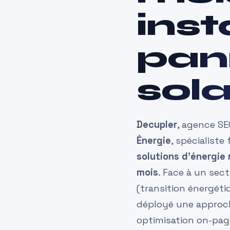
inst
pan
sola
Decupler
, agence S
Énergie
, spécialiste 
solutions d’énergie
mois
. Face à un sec
(transition énergét
déployé une approc
optimisation on-pag