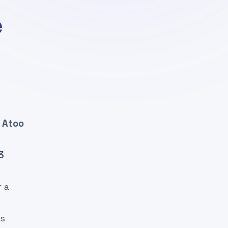
e
é
Atoo
3
 a
ts