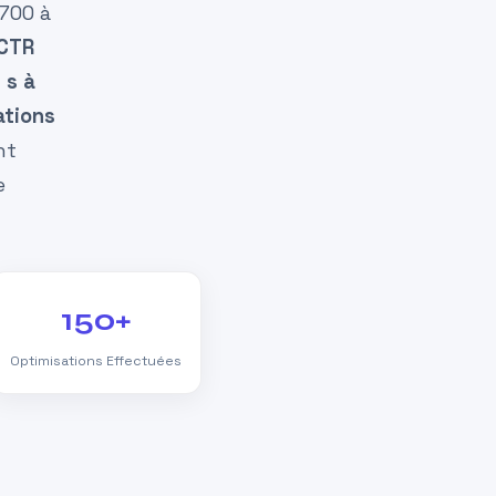
700 à
CTR
 s à
ations
nt
e
150+
Optimisations Effectuées