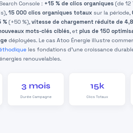
Search Console :
+15 % de clics organiques
(de 12 
ls),
15 000 clics organiques totaux
sur la période,
5 %
(+50 %),
vitesse de chargement réduite de 4,8
nouveaux mots-clés ciblés
, et
plus de 150 optimis
age
déployées. Le cas Atoo Énergie illustre comme
méthodique
les fondations d’une croissance durabl
énergies renouvelables.
3 mois
15k
Durée Campagne
Clics Totaux