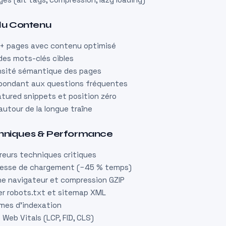
 du Contenu
0+ pages avec contenu optimisé
 des mots-clés cibles
ensité sémantique des pages
épondant aux questions fréquentes
tured snippets et position zéro
utour de la longue traîne
hniques & Performance
reurs techniques critiques
itesse de chargement (−45 % temps)
he navigateur et compression GZIP
er robots.txt et sitemap XML
èmes d’indexation
Web Vitals (LCP, FID, CLS)