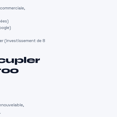
 commerciale,
iées)
oogle)
er (investissement de 8
cupler
too
enouvelable,
.