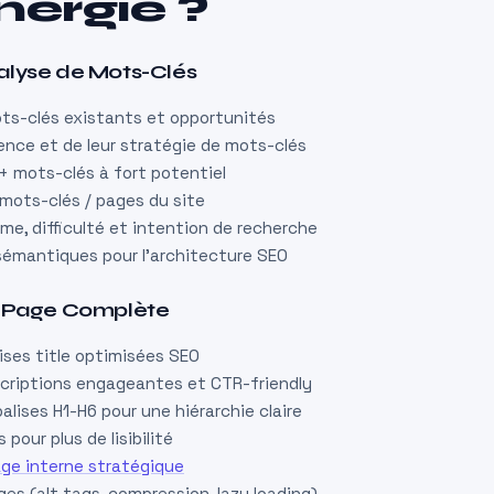
nergie ?
lyse de Mots-Clés
ts-clés existants et opportunités
ence et de leur stratégie de mots-clés
+ mots-clés à fort potentiel
mots-clés / pages du site
ume, difficulté et intention de recherche
sémantiques pour l’architecture SEO
n-Page Complète
ises title optimisées SEO
criptions engageantes et CTR-friendly
alises H1-H6 pour une hiérarchie claire
pour plus de lisibilité
age interne stratégique
es (alt tags, compression, lazy loading)