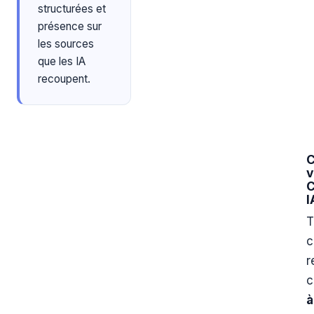
structurées et
présence sur
les sources
que les IA
recoupent.
C
v
C
I
T
c
r
c
à