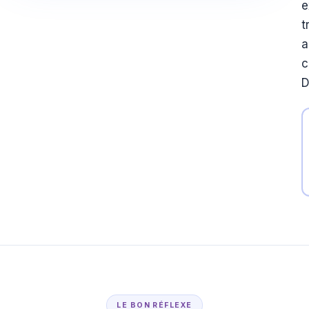
e
t
a
D
LE BON RÉFLEXE