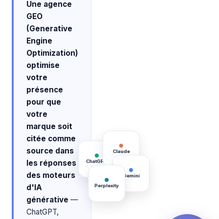
Une agence
GEO
(Generative
Engine
Optimization)
optimise
votre
présence
pour que
votre
marque soit
citée comme
source dans
Claude
ChatGPT
les réponses
des moteurs
Gemini
Perplexity
d'IA
générative
—
ChatGPT,