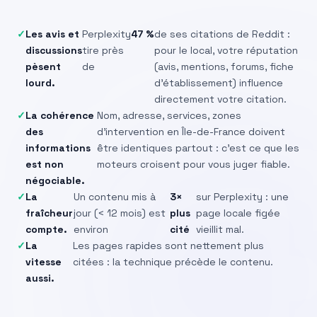
Les avis et
Perplexity
47 %
de ses citations de Reddit :
discussions
tire près
pour le local, votre réputation
pèsent
de
(avis, mentions, forums, fiche
lourd.
d’établissement) influence
directement votre citation.
La cohérence
Nom, adresse, services, zones
des
d’intervention en Île-de-France doivent
informations
être identiques partout : c’est ce que les
est non
moteurs croisent pour vous juger fiable.
négociable.
La
Un contenu mis à
3×
sur Perplexity : une
fraîcheur
jour (< 12 mois) est
plus
page locale figée
compte.
environ
cité
vieillit mal.
La
Les pages rapides sont nettement plus
vitesse
citées : la technique précède le contenu.
aussi.