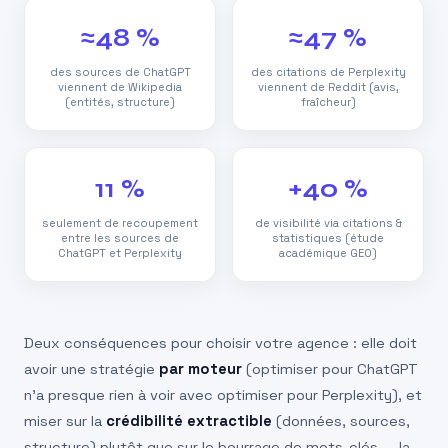
≈48 %
≈47 %
des sources de ChatGPT
des citations de Perplexity
viennent de Wikipedia
viennent de Reddit (avis,
(entités, structure)
fraîcheur)
11 %
+40 %
seulement de recoupement
de visibilité via citations &
entre les sources de
statistiques (étude
ChatGPT et Perplexity
académique GEO)
Deux conséquences pour choisir votre agence : elle doit
avoir une stratégie
par moteur
(optimiser pour ChatGPT
n’a presque rien à voir avec optimiser pour Perplexity), et
miser sur la
crédibilité extractible
(données, sources,
structure) plutôt que sur le bourrage de mots-clés — la