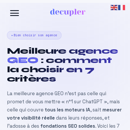
Aller
au
contenu
Bien choisir son agence
Meilleure agence
GEO
: comment
la choisir en 7
critères
La meilleure agence GEO n’est pas celle qui
promet de vous mettre « n°1 sur ChatGPT », mais
celle qui couvre
tous les moteurs IA
, sait
mesurer
votre visibilité réelle
dans leurs réponses, et
l’adosse à des
fondations SEO solides
. Voici les 7